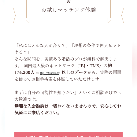
＆
お試しマッチング体験
「私にはどんな人が合う？」「理想の条件で何人ヒット
する？」
そんな疑問を、実績ある婚活のプロが無料で解決しま
す。 国内最大級のネットワーク（IBJ・TMS）の
約
176,300人
以上のデータ
から、実際の画面
（※
IBJ・TMS合算数
）
を使ってお相手検索を体験していただけます 。
まずは自分の可能性を知りたい」というご相談だけでも
大歓迎です。
無理な入会勧誘は一切おこないませんので、安心してお
気軽にご来店ください。