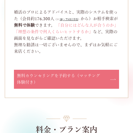
婚活のプロによるアドバイスと、実際のシステムを使っ
た（会員約176,300人
から）お相手検索が
（※
IBJ・TMS合算数
）
無料で体験
できます。
「自分にはどんな人が合うのか」
「理想の条件で何人くらいヒットするか」
など、実際の
画面を見ながらご確認いただけます。
無理な勧誘は一切ございませんので、まずはお気軽にご
来店ください。
無料カウンセリングを予約する（マッチング
体験付き）
料金・プラン案内