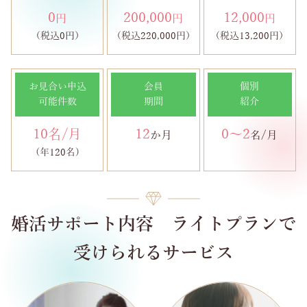
0
200,000
12,000
円
円
円
（税込0円）
（税込220,000円）
（税込13,200円）
お見合い申込
会員
個別
可能件数
期間
紹介
10名/月
12
0～2
か月
名/月
(年120名)
婚活サポート内容 ライトプランで
受けられるサービス