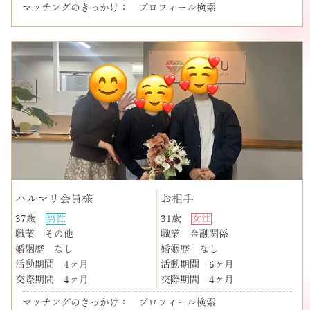
マッチングのきっかけ： プロフィール検索
ハルマリ会員様
お相手
37歳
男性
31歳
女性
職業
その他
職業
金融関係
婚姻歴
なし
婚姻歴
なし
活動期間
4ヶ月
活動期間
6ヶ月
交際期間
4ヶ月
交際期間
4ヶ月
マッチングのきっかけ： プロフィール検索