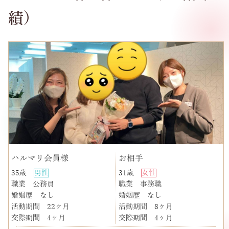
績）
ハルマリ会員様
お相手
35歳
男性
31歳
女性
職業
公務員
職業
事務職
婚姻歴
なし
婚姻歴
なし
活動期間
22ヶ月
活動期間
8ヶ月
交際期間
4ヶ月
交際期間
4ヶ月