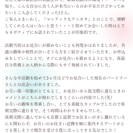
知り、こんな自分に合う人が本当にいるのか不安だけどやってみ
たいとご入会してくださったIさん。
ご本人さまいわく、「マニアックなアニオタ」とのことで、理解
してくれる人はいないと思う・・・と初めてお会いした時はとて
もネガティブにお話されていたことが印象的です。
活動当初はお見合いが組めないことも何度かはありましたが、共
通の趣味や相性が合いそうな方をご紹介させていただき、お申込
みをしていくことで、すぐにお見合いも組めるようになり、真面
目な性格とお人柄から交際にもすぐ発展されていました。
そんな中活動を始めて3ヵ月ほどでお見合いした現在のパートナー
さんとの出会いがありました。
お互い第一印象がとてもよく、お見合いから仮交際に進むときの
コメントがこちらが照れてしまうくらいの内容でした(笑)
お互いの趣味を尊重し合い、とても素敵なカップルでしたので真
剣交際に進むまで、そう時間はかかりませんでした。
真剣交際に進んでからも京都と滋賀でお住まいが少し離れている
にも関わらず、お互いのお住まい近隣を順に案内するデートがと
ても楽しそうで報告を受ける度にほっこりする気分でした！