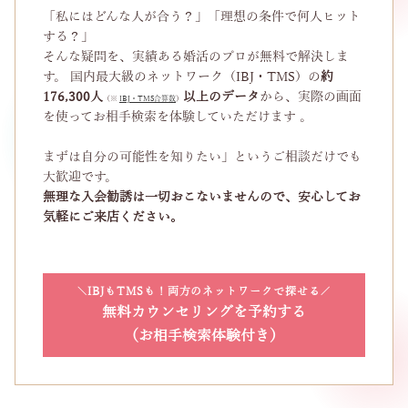
「私にはどんな人が合う？」「理想の条件で何人ヒット
する？」
そんな疑問を、実績ある婚活のプロが無料で解決しま
す。 国内最大級のネットワーク（IBJ・TMS）の
約
176,300人
以上のデータ
から、実際の画面
（※
IBJ・TMS合算数
）
を使ってお相手検索を体験していただけます 。
まずは自分の可能性を知りたい」というご相談だけでも
大歓迎です。
無理な入会勧誘は一切おこないませんので、安心してお
気軽にご来店ください。
IBJもTMSも！両方のネットワークで探せる
無料カウンセリングを予約する
（お相手検索体験付き）