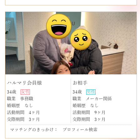
ハルマリ会員様
お相手
34歳
女性
34歳
男性
職業
事務職
職業
メーカー関係
婚姻歴
なし
婚姻歴
なし
活動期間
4ヶ月
活動期間
9ヶ月
交際期間
3ヶ月
交際期間
3ヶ月
マッチングのきっかけ： プロフィール検索