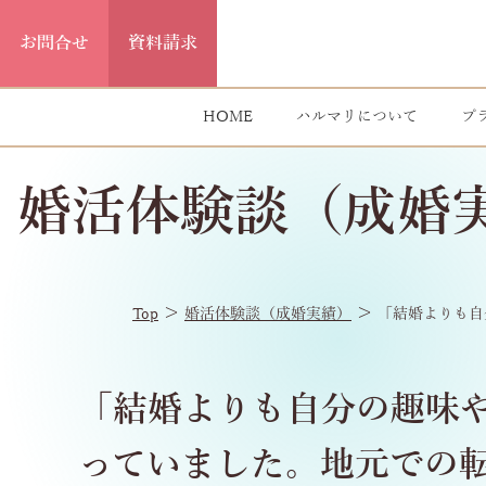
お問合せ
資料請求
HOME
ハルマリについて
プ
婚活体験談（成婚
＞
＞
Top
婚活体験談（成婚実績）
「結婚よりも自
「結婚よりも自分の趣味や
っていました。地元での