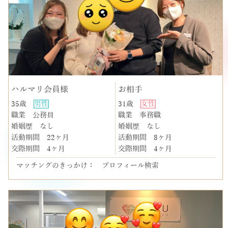
ハルマリ会員様
お相手
35歳
男性
31歳
女性
職業
公務員
職業
事務職
婚姻歴
なし
婚姻歴
なし
活動期間
22ヶ月
活動期間
8ヶ月
交際期間
4ヶ月
交際期間
4ヶ月
マッチングのきっかけ： プロフィール検索