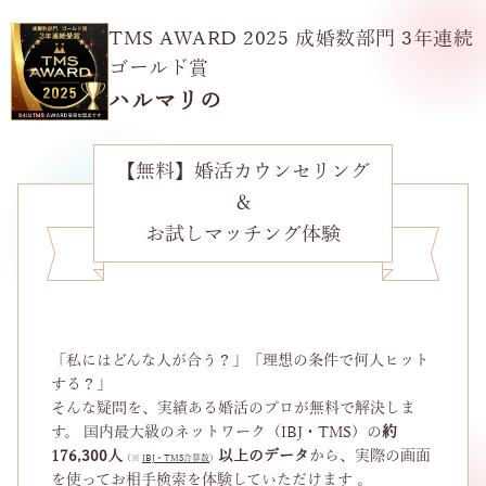
TMS AWARD 2025 成婚数部門 3年連続
ゴールド賞
ハルマリの
【無料】婚活カウンセリング
＆
お試しマッチング体験
「私にはどんな人が合う？」「理想の条件で何人ヒット
する？」
そんな疑問を、実績ある婚活のプロが無料で解決しま
す。 国内最大級のネットワーク（IBJ・TMS）の
約
176,300人
以上のデータ
から、実際の画面
（※
IBJ・TMS合算数
）
を使ってお相手検索を体験していただけます 。