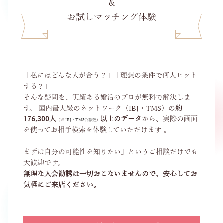
＆
お試しマッチング体験
「私にはどんな人が合う？」「理想の条件で何人ヒット
する？」
そんな疑問を、実績ある婚活のプロが無料で解決しま
す。 国内最大級のネットワーク（IBJ・TMS）の
約
176,300人
以上のデータ
から、実際の画面
（※
IBJ・TMS合算数
）
を使ってお相手検索を体験していただけます 。
まずは自分の可能性を知りたい」というご相談だけでも
大歓迎です。
無理な入会勧誘は一切おこないませんので、安心してお
気軽にご来店ください。